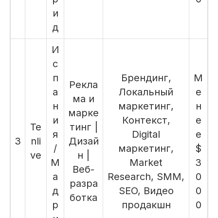
и
д
И
с
п
Брендинг,
М
Рекла
а
Локальный
е
ма и
н
маркетинг,
н
марке
и
Контекст,
е
Te
тинг |
я
Digital
е
3
nli
Дизай
/
маркетинг,
$
ve
н |
М
Market
3
Веб-
а
Research, SMM,
0
разра
д
SEO, Видео
0
ботка
р
продакшн
0