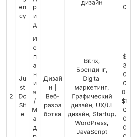
дизайн
en
р
0
cy
и
д
И
с
п
$
Bitrix,
а
3
Брендинг,
н
0
Ju
Дизай
Digital
и
0
st
н |
маркетинг,
я
0-
2
Do
Веб-
Графический
/
$1
Sit
разра
дизайн, UX/UI
М
0
e
ботка
дизайн, Startup,
а
0
WordPress,
д
0
JavaScript
р
0