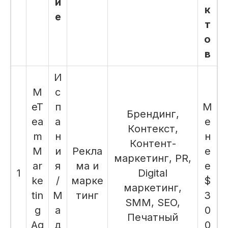
и
к
е
т
о
в
И
M
с
eT
п
М
Брендинг,
ea
а
е
Контекст,
m
н
н
Контент-
M
и
Рекла
е
маркетинг, PR,
ar
я
ма и
е
1
Digital
ke
/
марке
$
маркетинг,
tin
М
тинг
3
SMM, SEO,
g
а
0
Печатный
Ag
д
0