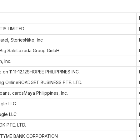
TIS LIMITED
rel, StoriesNike, Inc
e Big SaleLazada Group GmbH
, Inc.
on 11.11-12.12SHOPEE PHILIPPINES INC.
ng OnlineROADGET BUSINESS PTE. LTD.
oans, cardsMaya Philippines, Inc.
gle LLC
gle LLC
K PTE. LTD.
OTYME BANK CORPORATION