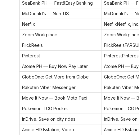
SeaBank PH — Fast&Easy Banking
SeaBank PH — Fas
McDonald’s — Non-US
McDonald’s — No
Netflix
NetflixNetflix, Inc
Zoom Workplace
Zoom WorkplaceZ
FlickReels
FlickReelsFARSU
Pinterest
PinterestPinterest
Atome PH — Buy Now Pay Later
Atome PH — Buy
GlobeOne: Get More from Globe
GlobeOne: Get M
Rakuten Viber Messenger
Rakuten Viber M
Move It Now — Book Moto Taxi
Move It Now — B
Pokémon TCG Pocket
Pokémon TCG P
inDrive. Save on city rides
inDrive. Save o
Anime HD Bstation, Video
Anime HD Bstat