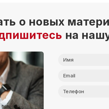
ать о новых матер
дпишитесь
на наш