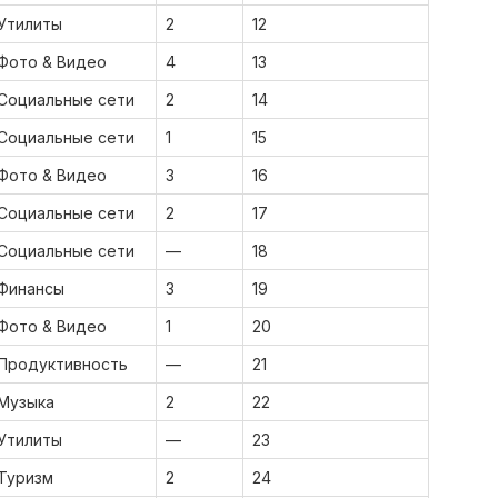
Утилиты
2
12
Фото & Видео
4
13
Социальные сети
2
14
Социальные сети
1
15
Фото & Видео
3
16
Социальные сети
2
17
Социальные сети
—
18
Финансы
3
19
Фото & Видео
1
20
Продуктивность
—
21
Музыка
2
22
Утилиты
—
23
Туризм
2
24