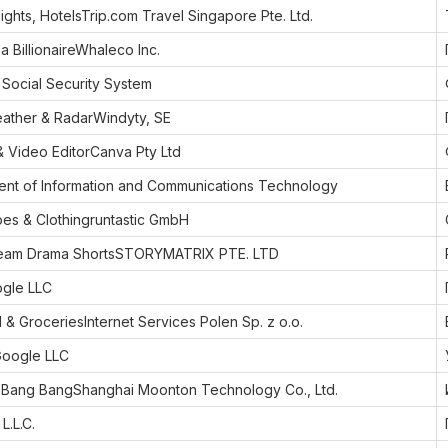
ights, HotelsTrip.com Travel Singapore Pte. Ltd.
a BillionaireWhaleco Inc.
Social Security System
ther & RadarWindyty, SE
& Video EditorCanva Pty Ltd
t of Information and Communications Technology
es & Clothingruntastic GmbH
eam Drama ShortsSTORYMATRIX PTE. LTD
gle LLC
& GroceriesInternet Services Polen Sp. z o.o.
oogle LLC
 Bang BangShanghai Moonton Technology Co., Ltd.
.L.C.