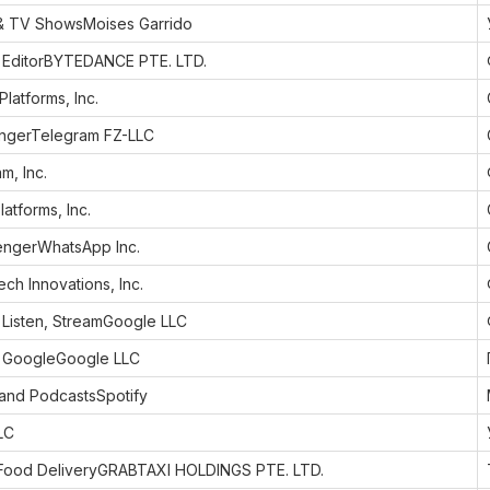
 & TV ShowsMoises Garrido
 EditorBYTEDANCE PTE. LTD.
atforms, Inc.
ngerTelegram FZ-LLC
m, Inc.
tforms, Inc.
ngerWhatsApp Inc.
ch Innovations, Inc.
 Listen, StreamGoogle LLC
y GoogleGoogle LLC
 and PodcastsSpotify
LC
, Food DeliveryGRABTAXI HOLDINGS PTE. LTD.