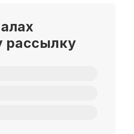
иалах
у рассылку