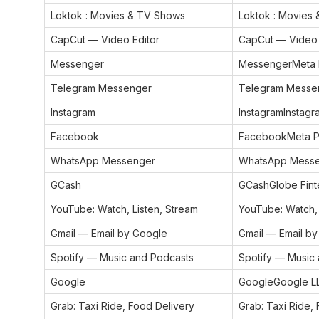
Loktok : Movies & TV Shows
Loktok : Movies
CapCut — Video Editor
CapCut — Video
Messenger
MessengerMeta Pl
Telegram Messenger
Telegram Messe
Instagram
InstagramInstagra
Facebook
FacebookMeta Pla
WhatsApp Messenger
WhatsApp Messe
GCash
GCashGlobe Finte
YouTube: Watch, Listen, Stream
YouTube: Watch,
Gmail — Email by Google
Gmail — Email b
Spotify — Music and Podcasts
Spotify — Music
Google
GoogleGoogle L
Grab: Taxi Ride, Food Delivery
Grab: Taxi Ride