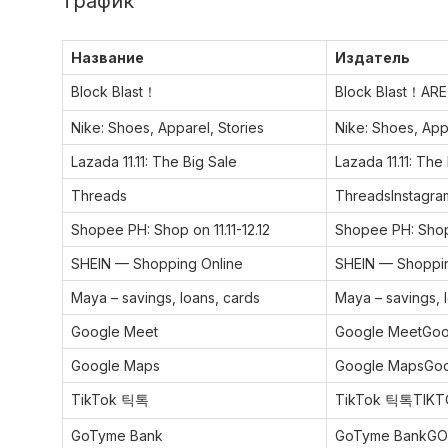
трафик
Название
Издатель
Block Blast！
Block Blast！ARE
Nike: Shoes, Apparel, Stories
Nike: Shoes, Appa
Lazada 11.11: The Big Sale
Lazada 11.11: Th
Threads
ThreadsInstagram
Shopee PH: Shop on 11.11-12.12
Shopee PH: Shop 
SHEIN — Shopping Online
SHEIN — Shoppi
Maya – savings, loans, cards
Maya – savings, l
Google Meet
Google MeetGoo
Google Maps
Google MapsGoo
TikTok 틱톡
TikTok 틱톡TIKTO
GoTyme Bank
GoTyme BankG