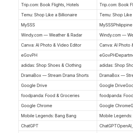
Trip.com: Book Flights, Hotels
Trip.com: Book Fl
Temu: Shop Like a Billionaire
Temu: Shop Like 
MySSS
MySSSPhilippine 
Windy.com — Weather & Radar
Windy.com — Wea
Canva: AI Photo & Video Editor
Canva: AI Photo 
eGovPH
eGovPHDepartmen
adidas: Shop Shoes & Clothing
adidas: Shop Sho
DramaBox — Stream Drama Shorts
DramaBox — Str
Google Drive
Google DriveGoo
foodpanda: Food & Groceries
foodpanda: Food 
Google Chrome
Google ChromeG
Mobile Legends: Bang Bang
Mobile Legends:
ChatGPT
ChatGPTOpenAI, L