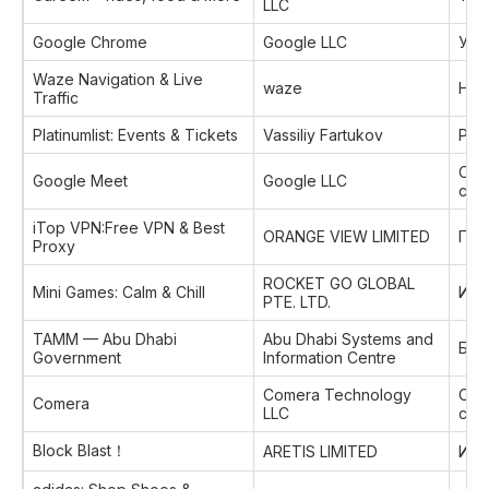
LLC
Google Chrome
Google LLC
Ути
Waze Navigation & Live
waze
Нав
Traffic
Platinumlist: Events & Tickets
Vassiliy Fartukov
Раз
Соц
Google Meet
Google LLC
сет
iTop VPN:Free VPN & Best
ORANGE VIEW LIMITED
Про
Proxy
ROCKET GO GLOBAL
Mini Games: Calm & Chill
Игр
PTE. LTD.
TAMM — Abu Dhabi
Abu Dhabi Systems and
Биз
Government
Information Centre
Comera Technology
Соц
Comera
LLC
сет
Block Blast！
ARETIS LIMITED
Игр