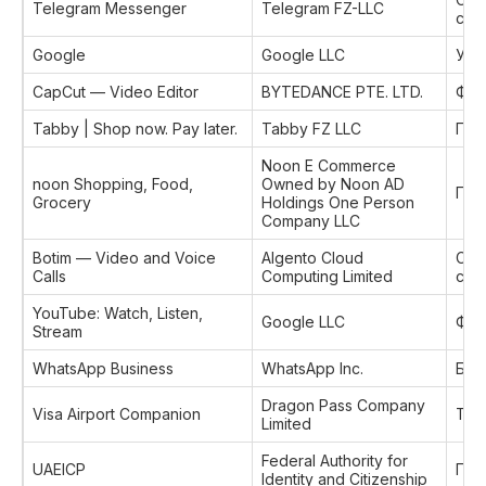
Telegram Messenger
Telegram FZ-LLC
сет
Google
Google LLC
Ути
CapCut — Video Editor
BYTEDANCE PTE. LTD.
Фот
Tabby | Shop now. Pay later‪.‬
Tabby FZ LLC
Пок
Noon E Commerce
noon Shopping, Food,
Owned by Noon AD
Пок
Grocery
Holdings One Person
Company LLC
Botim — Video and Voice
Algento Cloud
Соц
Calls
Computing Limited
сет
YouTube: Watch, Listen,
Google LLC
Фот
Stream
WhatsApp Business
WhatsApp Inc.
Биз
Dragon Pass Company
Visa Airport Companion
Тур
Limited
Federal Authority for
UAEICP
Про
Identity and Citizenship