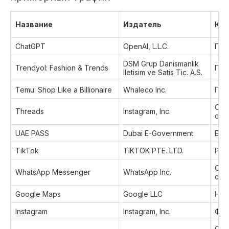
Название
Издатель
Кат
ChatGPT
OpenAI, L.L.C.
Про
DSM Grup Danismanlik
Trendyol: Fashion & Trends
Пок
Iletisim ve Satis Tic. A.S.
Temu: Shop Like a Billionaire
Whaleco Inc.
Пок
Соц
Threads
Instagram, Inc.
сет
UAE PASS
Dubai E-Government
Биз
TikTok
TIKTOK PTE. LTD.
Раз
Соц
WhatsApp Messenger
WhatsApp Inc.
сет
Google Maps
Google LLC
Нав
Instagram
Instagram, Inc.
Фот
Соц