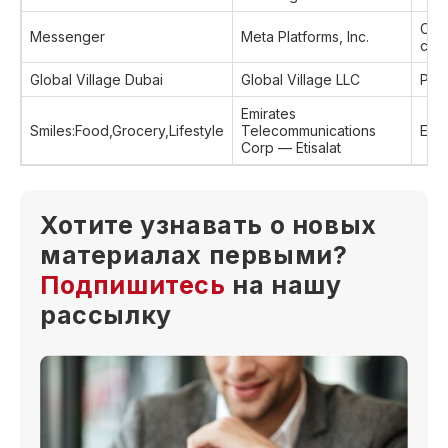
Соц
Messenger
Meta Platforms, Inc.
сет
Global Village Dubai
Global Village LLC
Раз
Emirates
Smiles:Food,Grocery,Lifestyle
Telecommunications
Еда
Corp — Etisalat
Хотите узнавать о новых
материалах первыми?
Подпишитесь
на нашу
рассылку