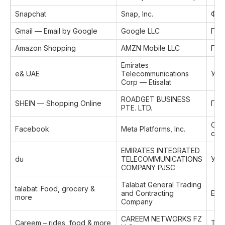
Snapchat
Snap, Inc.
Фот
Gmail — Email by Google
Google LLC
Про
Amazon Shopping
AMZN Mobile LLC
Пок
Emirates
e& UAE
Telecommunications
Ути
Corp — Etisalat
ROADGET BUSINESS
SHEIN — Shopping Online
Пок
PTE. LTD.
Соц
Facebook
Meta Platforms, Inc.
сет
EMIRATES INTEGRATED
du
TELECOMMUNICATIONS
Ути
COMPANY PJSC
Talabat General Trading
talabat: Food, grocery &
and Contracting
Еда
more
Company
CAREEM NETWORKS FZ
Careem – rides, food & more
Тур