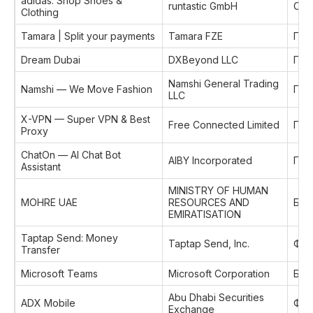
adidas: Shop Shoes &
runtastic GmbH
Спо
Clothing
Tamara | Split your payments
Tamara FZE
Пок
Dream Dubai
DXBeyond LLC
Пок
Namshi General Trading
Namshi — We Move Fashion
Пок
LLC
X-VPN — Super VPN & Best
Free Connected Limited
Про
Proxy
ChatOn — AI Chat Bot
AIBY Incorporated
Про
Assistant
MINISTRY OF HUMAN
MOHRE UAE
RESOURCES AND
Биз
EMIRATISATION
Taptap Send: Money
Taptap Send, Inc.
Фин
Transfer
Microsoft Teams
Microsoft Corporation
Биз
Abu Dhabi Securities
ADX Mobile
Фин
Exchange