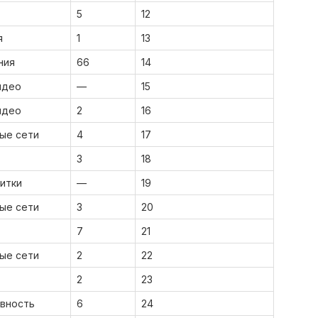
5
12
я
1
13
ния
66
14
идео
—
15
идео
2
16
ые сети
4
17
3
18
питки
—
19
ые сети
3
20
7
21
ые сети
2
22
2
23
вность
6
24