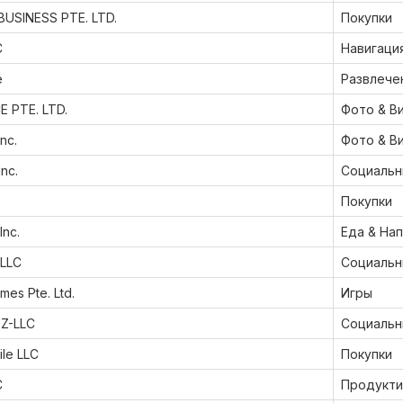
USINESS PTE. LTD.
Покупки
C
Навигаци
e
Развлече
 PTE. LTD.
Фото & В
Inc.
Фото & В
nc.
Социальн
Покупки
Inc.
Еда & На
BLLC
Социальн
mes Pte. Ltd.
Игры
FZ-LLC
Социальн
le LLC
Покупки
C
Продукти