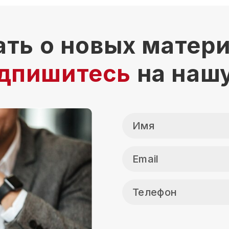
ать о новых матер
дпишитесь
на наш