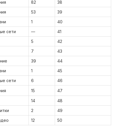
ния
82
38
ния
53
39
зни
1
40
ые сети
—
41
5
42
7
43
ние
39
44
зни
1
45
ые сети
6
46
ния
15
47
14
48
питки
2
49
идео
12
50