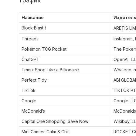
трафик
Название
Издател
Block Blast！
ARETIS LI
Threads
Instagram, 
Pokémon TCG Pocket
The Poke
ChatGPT
OpenAI, L.L
Temu: Shop Like a Billionaire
Whaleco In
Perfect Tidy
ABI GLOBAL
TikTok
TIKTOK PTE
Google
Google LL
McDonald’s
McDonalds
Capital One Shopping: Save Now
Wikibuy, L
Mini Games: Calm & Chill
ROCKET GO