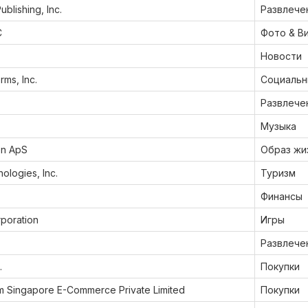
blishing, Inc.
Развлече
C
Фото & В
Новости
rms, Inc.
Социальн
Развлече
Музыка
n ApS
Образ жи
ologies, Inc.
Туризм
Финансы
poration
Игры
Развлече
.
Покупки
m Singapore E-Commerce Private Limited
Покупки