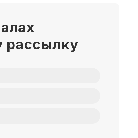
иалах
у рассылку