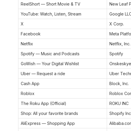
ReelShort — Short Movie & TV
New Leaf Pu
YouTube: Watch, Listen, Stream
Google LL
X
X Corp.
Facebook
Meta Platfo
Netflix
Netflix, Inc.
Spotify — Music and Podcasts
Spotify
GoWish — Your Digital Wishlist
Onskeskye
Uber — Request a ride
Uber Techn
Cash App
Block, Inc.
Roblox
Roblox Cor
The Roku App (Official)
ROKU INC
Shop: All your favorite brands
Shopify Inc
AliExpress — Shopping App
Alibaba.co