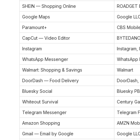
SHEIN — Shopping Online
ROADGET B
Google Maps
Google LL
Paramount+
CBS Mobil
CapCut — Video Editor
BYTEDANCE
Instagram
Instagram, 
WhatsApp Messenger
WhatsApp I
Walmart: Shopping & Savings
Walmart
DoorDash — Food Delivery
DoorDash, 
Bluesky Social
Bluesky P
Whiteout Survival
Century Ga
Telegram Messenger
Telegram 
Amazon Shopping
AMZN Mobi
Gmail — Email by Google
Google LL