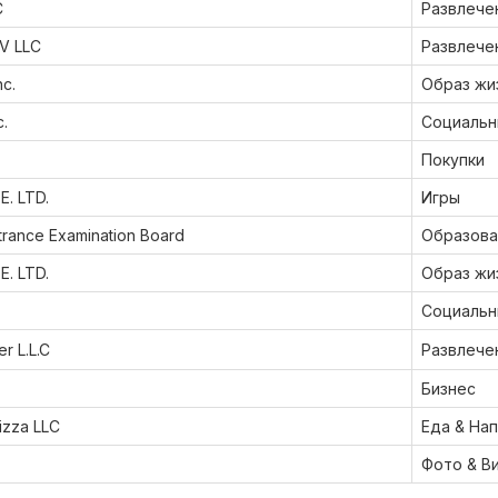
C
Развлече
V LLC
Развлече
nc.
Образ жи
c.
Социальн
Покупки
. LTD.
Игры
trance Examination Board
Образова
. LTD.
Образ жи
Социальн
r L.L.C
Развлече
Бизнес
izza LLC
Еда & На
Фото & В