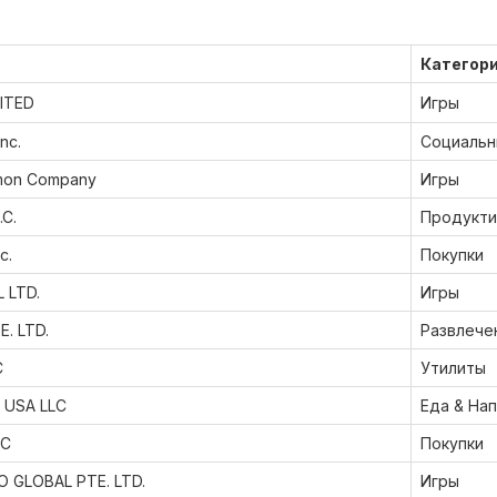
ь
Категор
MITED
Игры
Inc.
Социальн
mon Company
Игры
.C.
Продукти
c.
Покупки
 LTD.
Игры
. LTD.
Развлече
C
Утилиты
 USA LLC
Еда & На
LC
Покупки
 GLOBAL PTE. LTD.
Игры