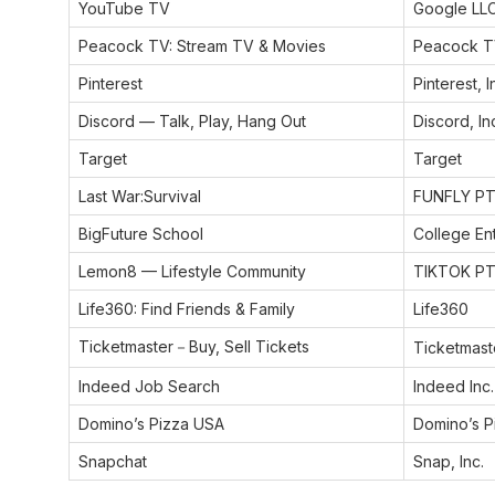
YouTube TV
Google LL
Peacock TV: Stream TV & Movies
Peacock T
Pinterest
Pinterest, I
Discord — Talk, Play, Hang Out
Discord, In
Target
Target
Last War:Survival
FUNFLY PTE
BigFuture School
College En
Lemon8 — Lifestyle Community
TIKTOK PTE
Life360: Find Friends & Family
Life360
Ticketmaster－Buy, Sell Tickets
Ticketmaste
Indeed Job Search
Indeed Inc.
Domino’s Pizza USA
Domino’s P
Snapchat
Snap, Inc.