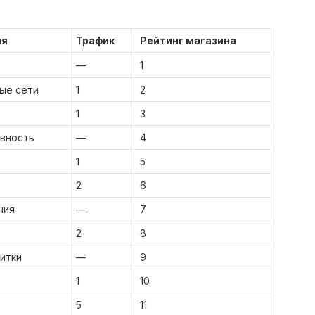
ия
Трафик
Рейтинг магазина
—
1
ые сети
1
2
1
3
вность
—
4
1
5
2
6
ния
—
7
2
8
питки
—
9
1
10
5
11